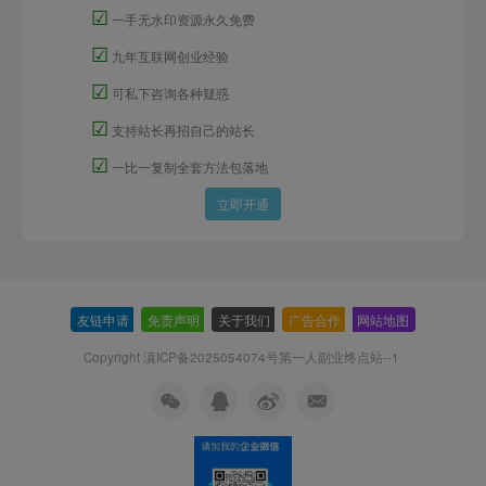
☑
一手无水印资源永久免费
☑
九年互联网创业经验
☑
可私下咨询各种疑惑
☑
支持站长再招自己的站长
☑
一比一复制全套方法包落地
立即开通
友链申请
-
免责声明
-
关于我们
-
广告合作
-
网站地图
Copyright 滇ICP备2025054074号
第一人副业终点站--1