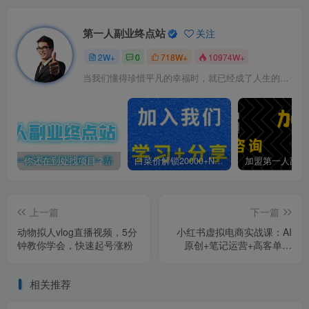
第一人副业终点站
关注
2W+
0
718W+
10974W+
当我们懂得珍惜平凡的幸福时，就已经成了人生的赢家
你还在到处找项目？还在当韭菜？我靠卖项目一个月收入5万+，曾经我也是个失败者。
白菜价解锁20000+N个赚钱机会，加入第一人副业终点站会员，全站资源免费学习。
上一篇
下一篇
动物拟人vlog直播视频，5分
小红书虚拟电商实战课：AI
钟教你学会，快速起号涨粉
原创+笔记运营+高客单玩
法，配套5W+实操资料包
相关推荐