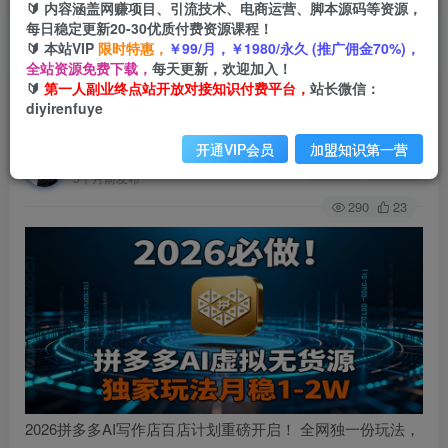
🔰 内容涵盖网赚项目、引流技术、电商运营、脚本源码等资源，
每日稳定更新20-30优质付费资源课程！
🔰 本站VIP
限时特惠，
￥99/月，￥1980/永久 (推广佣金70%)，
首页
创业课程
会员免费
正文
全站资源免费下载，
每天更新，欢迎加入！
🔰
第一人副业终点站开放对接知识付费平台，
站长微信：
2026 必做！拼多多 AI 虚拟无货源，独家玩法月稳
diyirenfuye
1-2W
开通VIP会员
加盟知识第一营
第一人副业终点站
关注
私信
5个月前发布
290
23
2026拼多多AI写作店百店计划重磅开启！ 全网独一份玩法，