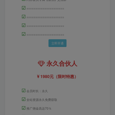
☑
=====================
☑
=====================
☑
=====================
☑
=====================
立即开通
永久合伙人
1980元（限时特惠）
☑
会员时长：永久
☑
全站资源永久免费获取
☑
推广佣金高达70％