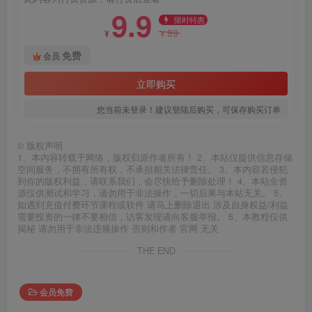
9.9
限时特惠
99
¥
¥
免费
会员
立即购买
您当前未登录！建议登陆后购买，可保存购买订单
©
版权声明
1、本内容转载于网络，版权归原作者所有！ 2、本站仅提供信息存储
空间服务，不拥有所有权，不承担相关法律责任。 3、本内容若侵犯
到你的版权利益，请联系我们，会尽快给予删除处理！ 4、本站全资
源仅供测试和学习，请勿用于非法操作，一切后果与本站无关。 5、
如遇到充值付费环节课程或软件 请马上删除退出 涉及自身权益/利益
需要投资的一律不要相信，访客发现请向客服举报。 6、本教程仅供
揭秘 请勿用于非法违规操作 否则和作者 官网 无关
THE END
会员免费