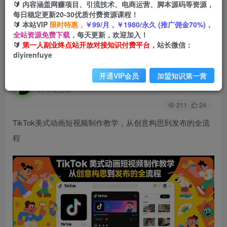
🔰 内容涵盖网赚项目、引流技术、电商运营、脚本源码等资源，
每日稳定更新20-30优质付费资源课程！
🔰 本站VIP
限时特惠，
￥99/月，￥1980/永久 (推广佣金70%)，
首页
创业课程
会员免费
正文
全站资源免费下载，
每天更新，欢迎加入！
🔰
第一人副业终点站开放对接知识付费平台，
站长微信：
TikTok美式动画短视频制作教学，从创意构思到
diyirenfuye
发布的全流程
开通VIP会员
加盟知识第一营
第一人副业终点站
关注
私信
5个月前发布
211
24
TikTok美式动画短视频制作教学，从创意构思到发布的全流
程