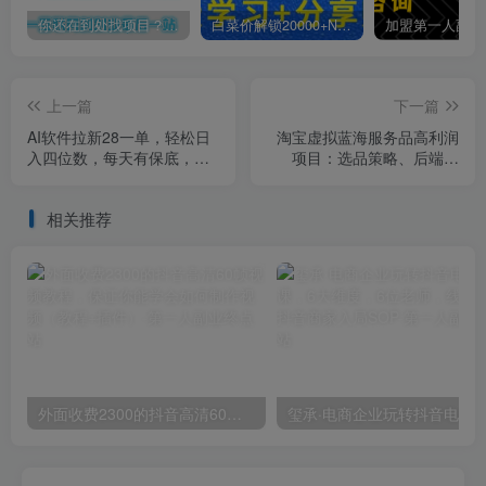
你还在到处找项目？还在当韭菜？我靠卖项目一个月收入5万+，曾经我也是个失败者。
白菜价解锁20000+N个赚钱机会，加入第一人副业终点站会员，全站资源免费学习。
上一篇
下一篇
AI软件拉新28一单，轻松日
淘宝虚拟蓝海服务品高利润
入四位数，每天有保底，无
项目：选品策略、后端对
上限，次日结算，2026小白
接、店铺运营，月收益可达
闭眼冲！
3-5万元
相关推荐
外面收费2300的抖音高清60帧视频教程，保证你能学会如何制作视频（教程+插件）