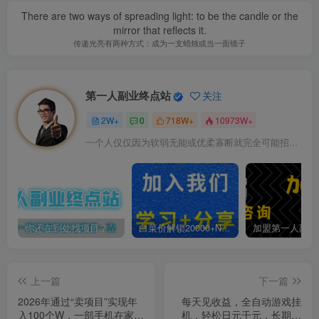
There are two ways of spreading light: to be the candle or the
mirror that reflects it.
传递光亮有两种方式：成为一支蜡烛或当一面镜子
第一人副业终点站
关注
2W+
0
718W+
10973W+
一个人仅仅因为软弱无能或优柔寡断就完全可能招致痛苦
你还在到处找项目？还在当韭菜？我靠卖项目一个月收入5万+，曾经我也是个失败者。
白菜价解锁20000+N个赚钱机会，加入第一人副业终点站会员，全站资源免费学习。
上一篇
下一篇
2026年通过“卖项目”实现年
每天见收益，全自动游戏挂
入100个W，一部手机在家就
机，轻松日元千元，长期稳