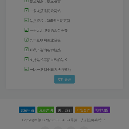
☑
独立站点，独立运营
☑
一条龙搭建同款网站
☑
站点授权，365天自动更新
☑
一手无水印资源永久免费
☑
九年互联网创业经验
☑
可私下咨询各种疑惑
☑
支持站长再招自己的站长
☑
一比一复制全套方法包落地
立即开通
友链申请
-
免责声明
-
关于我们
-
广告合作
-
网站地图
Copyright 滇ICP备2025054074号
第一人副业终点站--1