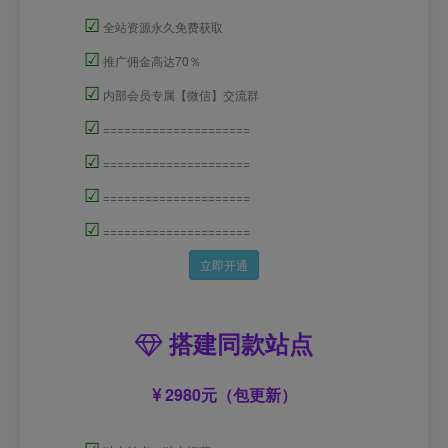
☑
全站资源永久免费获取
☑
推广佣金高达70％
☑
内部会员专属【微信】交流群
☑
=====================
☑
=====================
☑
=====================
☑
=====================
立即开通
搭建同款站点
2980元（包更新）