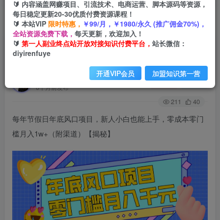
🔰 内容涵盖网赚项目、引流技术、电商运营、脚本源码等资源，
每日稳定更新20-30优质付费资源课程！
🔰 本站VIP
限时特惠，
￥99/月，￥1980/永久 (推广佣金70%)，
首页
创业课程
会员免费
正文
全站资源免费下载，
每天更新，欢迎加入！
🔰
第一人副业终点站开放对接知识付费平台，
站长微信：
每年节假日年底风口项目，新人小白也能上手，零
diyirenfuye
成本零门槛月入1w+(附渠道)【揭秘】
开通VIP会员
加盟知识第一营
第一人副业终点站
关注
私信
6个月前发布
211
40
每年节假日年底风口项目，新人小白也能上手，零成本零门
槛月入1w+（附渠道）【揭秘】