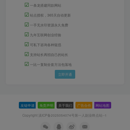
☑
一条龙搭建同款网站
☑
站点授权，365天自动更新
☑
一手无水印资源永久免费
☑
九年互联网创业经验
☑
可私下咨询各种疑惑
☑
支持站长再招自己的站长
☑
一比一复制全套方法包落地
立即开通
友链申请
-
免责声明
-
关于我们
-
广告合作
-
网站地图
Copyright 滇ICP备2025054074号
第一人副业终点站--1