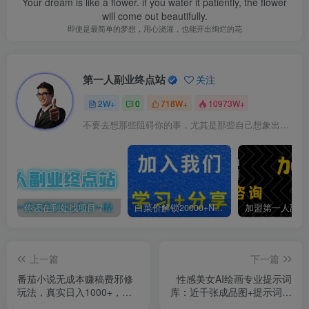
Your dream is like a flower. if you water it patiently, the flower
will come out beautifully.
即使是最简单的梦想，用心浇灌，也能开出绚烂的花
第一人副业终点站
关注
2W+
0
718W+
10973W+
不要去想那些阻碍你的事，尤其是那些自己想象出来的事
你还在到处找项目？还在当韭菜？我靠卖项目一个月收入5万+，曾经我也是个失败者。
白菜价解锁20000+N个赚钱机会，加入第一人副业终点站会员，全站资源免费学习。
上一篇
下一篇
番茄小说无成本赚稿费邪修
性感美女AI绘画专业提示词
玩法，真实日入1000+，超
库：近千张成品图+提示词，
级简单！
直接复制使用，出图质量媲