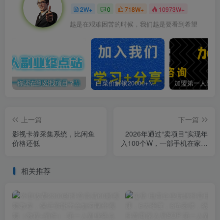
2W+
0
718W+
10973W+
越是在艰难困苦的时候，我们越是要看到希望
你还在到处找项目？还在当韭菜？我靠卖项目一个月收入5万+，曾经我也是个失败者。
白菜价解锁20000+N个赚钱机会，加入第一人副业终点站会员，全站资源免费学习。
上一篇
下一篇
影视卡券采集系统，比闲鱼
2026年通过“卖项目”实现年
价格还低
入100个W，一部手机在家就
能做，2026轻创业首选【揭
秘】
相关推荐