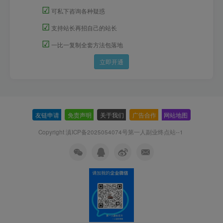
☑
可私下咨询各种疑惑
☑
支持站长再招自己的站长
☑
一比一复制全套方法包落地
立即开通
友链申请
-
免责声明
-
关于我们
-
广告合作
-
网站地图
Copyright 滇ICP备2025054074号
第一人副业终点站--1