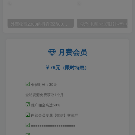
外面收费2300的抖音高清60帧视频教程，保证你能学会如何制作视频（教程+插件）
月费会员
79元（限时特惠）
☑
会员时长：30天
全站资源免费获取1个月
☑
推广佣金高达50％
☑
内部会员专属【微信】交流群
☑
=====================
☑