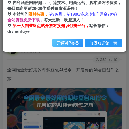
🔰 内容涵盖网赚项目、引流技术、电商运营、脚本源码等资源，
每日稳定更新20-30优质付费资源课程！
🔰 本站VIP
限时特惠，
￥99/月，￥1980/永久 (推广佣金70%)，
首页
创业课程
会员免费
正文
全站资源免费下载，
每天更新，欢迎加入！
🔰
第一人副业终点站开放对接知识付费平台，
站长微信：
全网最全最好用的即梦豆包AI指令，开启你的AI绘
diyirenfuye
画创作之旅
开通VIP会员
加盟知识第一营
第一人副业终点站
关注
私信
6个月前发布
352
10
全网最全最好用的即梦豆包AI指令，开启你的AI绘画创作之
旅