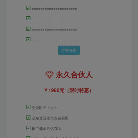
☑
=====================
☑
=====================
☑
=====================
☑
=====================
立即开通
永久合伙人
1980元（限时特惠）
☑
会员时长：永久
☑
全站资源永久免费获取
☑
推广佣金高达70％
☑