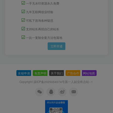
☑
一手无水印资源永久免费
☑
九年互联网创业经验
☑
可私下咨询各种疑惑
☑
支持站长再招自己的站长
☑
一比一复制全套方法包落地
立即开通
友链申请
-
免责声明
-
关于我们
-
广告合作
-
网站地图
Copyright 滇ICP备2025054074号
第一人副业终点站--1