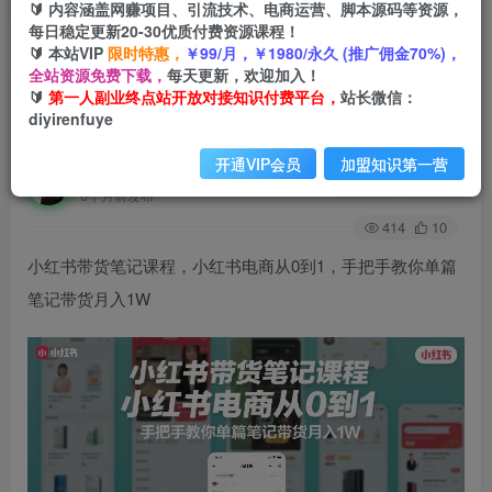
🔰 内容涵盖网赚项目、引流技术、电商运营、脚本源码等资源，
每日稳定更新20-30优质付费资源课程！
🔰 本站VIP
限时特惠，
￥99/月，￥1980/永久 (推广佣金70%)，
首页
创业课程
会员免费
正文
全站资源免费下载，
每天更新，欢迎加入！
🔰
第一人副业终点站开放对接知识付费平台，
站长微信：
小红书带货笔记课程，小红书电商从0到1，手把手
diyirenfuye
教你单篇笔记带货月入1W
开通VIP会员
加盟知识第一营
第一人副业终点站
关注
私信
6个月前发布
414
10
小红书带货笔记课程，小红书电商从0到1，手把手教你单篇
笔记带货月入1W