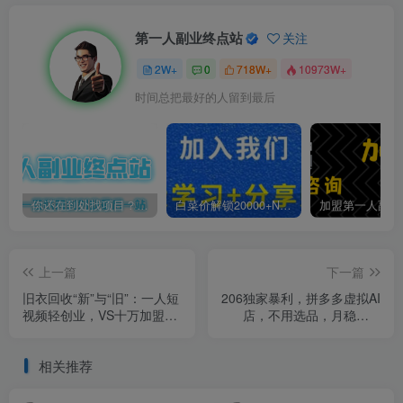
第一人副业终点站
关注
2W+
0
718W+
10973W+
时间总把最好的人留到最后
你还在到处找项目？还在当韭菜？我靠卖项目一个月收入5万+，曾经我也是个失败者。
白菜价解锁20000+N个赚钱机会，加入第一人副业终点站会员，全站资源免费学习。
上一篇
下一篇
旧衣回收“新”与“旧”：一人短
206独家暴利，拼多多虚拟AI
视频轻创业，VS十万加盟重
店，不用选品，月稳定1-
运营，一个多月挣3W【揭
2W，可副业全职！
秘】
相关推荐