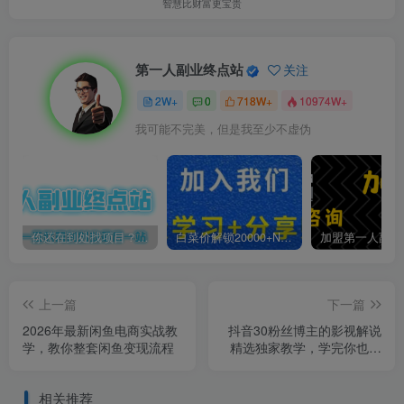
智慧比财富更宝贵
第一人副业终点站
关注
2W+
0
718W+
10974W+
我可能不完美，但是我至少不虚伪
你还在到处找项目？还在当韭菜？我靠卖项目一个月收入5万+，曾经我也是个失败者。
白菜价解锁20000+N个赚钱机会，加入第一人副业终点站会员，全站资源免费学习。
上一篇
下一篇
2026年最新闲鱼电商实战教
抖音30粉丝博主的影视解说
学，教你整套闲鱼变现流程
精选独家教学，学完你也能
轻松上抖音精选计划变现
相关推荐