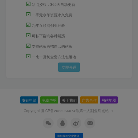
☑
站点授权，365天自动更新
☑
一手无水印资源永久免费
☑
九年互联网创业经验
☑
可私下咨询各种疑惑
☑
支持站长再招自己的站长
☑
一比一复制全套方法包落地
立即开通
友链申请
-
免责声明
-
关于我们
-
广告合作
-
网站地图
Copyright 滇ICP备2025054074号
第一人副业终点站--1