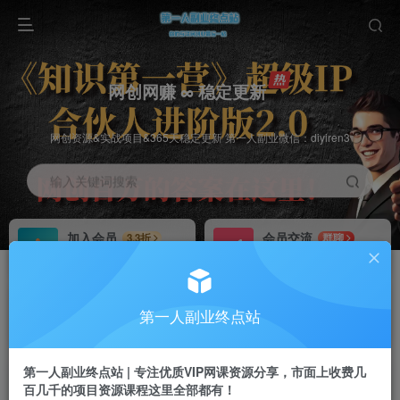
网创网赚 ∞ 稳定更新
网创资源&实战项目&365天稳定更新 第一人副业微信：diyiren3
输入关键词搜索
加入会员
会员交流
3.3折
群聊
全站资源免费下载
研究探讨一手信息差
推广赚钱
知识第一营招募
70%分佣
推荐
第一人副业终点站
推广返佣高达70%
第一人副业终点站
第一人副业终点站 | 专注优质VIP网课资源分享，市面上收费几
百几千的项目资源课程这里全部都有！