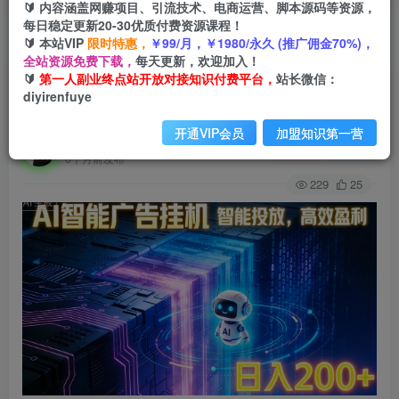
🔰 内容涵盖网赚项目、引流技术、电商运营、脚本源码等资源，
每日稳定更新20-30优质付费资源课程！
🔰 本站VIP
限时特惠，
￥99/月，￥1980/永久 (推广佣金70%)，
首页
创业课程
会员免费
正文
全站资源免费下载，
每天更新，欢迎加入！
🔰
第一人副业终点站开放对接知识付费平台，
站长微信：
ai智能广告挂机项目，合规挂载广告即可赚取收
diyirenfuye
益，单日收益可达400～500+
开通VIP会员
加盟知识第一营
第一人副业终点站
关注
私信
6个月前发布
229
25