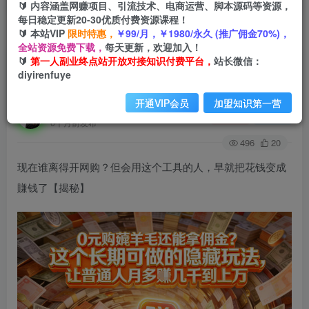
🔰 内容涵盖网赚项目、引流技术、电商运营、脚本源码等资源，
每日稳定更新20-30优质付费资源课程！
🔰 本站VIP
限时特惠，
￥99/月，￥1980/永久 (推广佣金70%)，
首页
创业课程
会员免费
正文
全站资源免费下载，
每天更新，欢迎加入！
🔰
第一人副业终点站开放对接知识付费平台，
站长微信：
现在谁离得开网购？但会用这个工具的人，早就把
diyirenfuye
花钱变成賺钱了【揭秘】
开通VIP会员
加盟知识第一营
第一人副业终点站
关注
私信
6个月前发布
496
20
现在谁离得开网购？但会用这个工具的人，早就把花钱变成
賺钱了【揭秘】