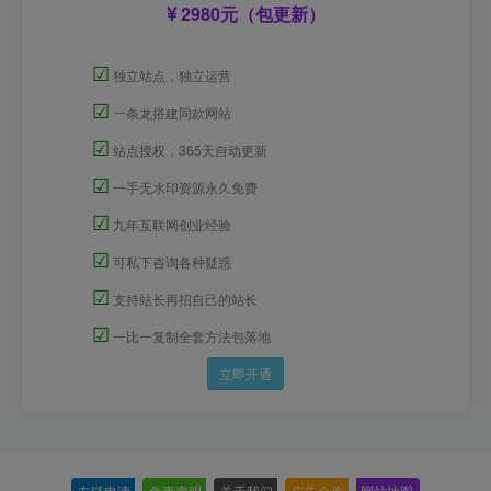
2980元（包更新）
☑
独立站点，独立运营
☑
一条龙搭建同款网站
☑
站点授权，365天自动更新
☑
一手无水印资源永久免费
☑
九年互联网创业经验
☑
可私下咨询各种疑惑
☑
支持站长再招自己的站长
☑
一比一复制全套方法包落地
立即开通
友链申请
-
免责声明
-
关于我们
-
广告合作
-
网站地图