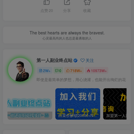
点赞
20
分享
收藏
The best hearts are always the bravest.
心灵最高尚的人也总是最勇敢的人
第一人副业终点站
关注
2W+
0
718W+
10973W+
即使是最简单的梦想，用心浇灌，也能开出绚烂的花
你还在到处找项目？还在当韭菜？我靠卖项目一个月收入5万+，曾经我也是个失败者。
白菜价解锁20000+N个赚钱机会，加入第一人副业终点站会员，全站资源免费学习。