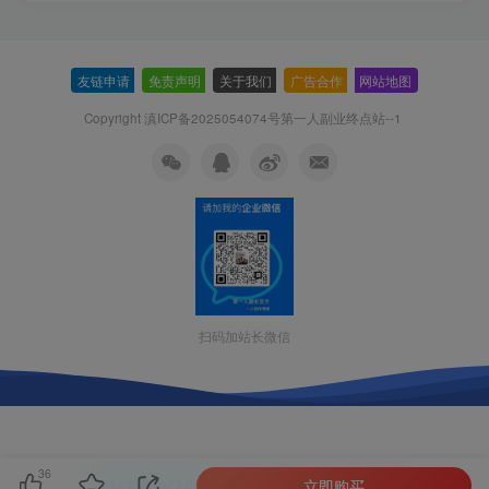
友链申请
-
免责声明
-
关于我们
-
广告合作
-
网站地图
Copyright 滇ICP备2025054074号
第一人副业终点站--1
扫码加站长微信
36
立即购买
本站主题由Zibll子比主题强力驱动
联系作者