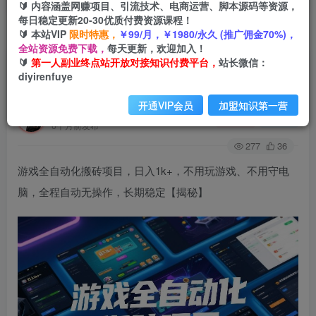
🔰 内容涵盖网赚项目、引流技术、电商运营、脚本源码等资源，
每日稳定更新20-30优质付费资源课程！
🔰 本站VIP
限时特惠，
￥99/月，￥1980/永久 (推广佣金70%)，
首页
创业课程
会员免费
正文
全站资源免费下载，
每天更新，欢迎加入！
🔰
第一人副业终点站开放对接知识付费平台，
站长微信：
游戏全自动化搬砖项目，日入1k+，不用玩游戏、
diyirenfuye
不用守电脑，全程自动无操作，长期稳定【揭秘】
开通VIP会员
加盟知识第一营
第一人副业终点站
关注
私信
6个月前发布
277
36
游戏全自动化搬砖项目，日入1k+，不用玩游戏、不用守电
脑，全程自动无操作，长期稳定【揭秘】