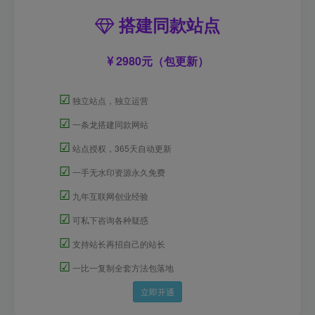
搭建同款站点
2980元（包更新）
☑
独立站点，独立运营
☑
一条龙搭建同款网站
☑
站点授权，365天自动更新
☑
一手无水印资源永久免费
☑
九年互联网创业经验
☑
可私下咨询各种疑惑
☑
支持站长再招自己的站长
☑
一比一复制全套方法包落地
立即开通