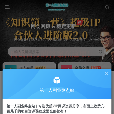
网创网赚 ∞ 稳定更新
网创资源&实战项目&365天稳定更新 第一人副业微信：diyiren3
输入关键词搜索
加入会员
会员交流
3.3折
群聊
全站资源免费下载
研究探讨一手信息差
推广赚钱
知识第一营招募
70%分佣
推荐
第一人副业终点站
推广返佣高达70%
第一人副业终点站
第一人副业终点站 | 专注优质VIP网课资源分享，市面上收费几
百几千的项目资源课程这里全部都有！