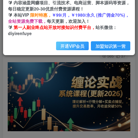
🔰 内容涵盖网赚项目、引流技术、电商运营、脚本源码等资源，
每日稳定更新20-30优质付费资源课程！
🔰 本站VIP
限时特惠，
￥99/月，￥1980/永久 (推广佣金70%)，
首页
创业课程
会员免费
正文
全站资源免费下载，
每天更新，欢迎加入！
🔰
第一人副业终点站开放对接知识付费平台，
站长微信：
缠论实战系统课程(更新2026
diyirenfuye
第一人副业终点站
关注
私信
开通VIP会员
加盟知识第一营
6个月前发布
565
37