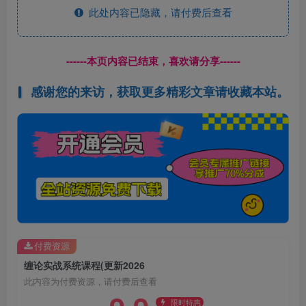
此处内容已隐藏，请付费后查看
------本页内容已结束，喜欢请分享------
感谢您的来访，获取更多精彩文章请收藏本站。
付费资源
缠论实战系统课程(更新2026
此内容为付费资源，请付费后查看
限时特惠