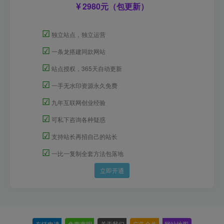
2980元（包更新）
☑
独立站点，独立运营
☑
一条龙搭建同款网站
☑
站点授权，365天自动更新
☑
一手无水印资源永久免费
☑
九年互联网创业经验
☑
可私下咨询各种疑惑
☑
支持站长再招自己的站长
☑
一比一复制全套方法包落地
立即开通
友链申请
-
免责声明
-
关于我们
-
广告合作
-
网站地图