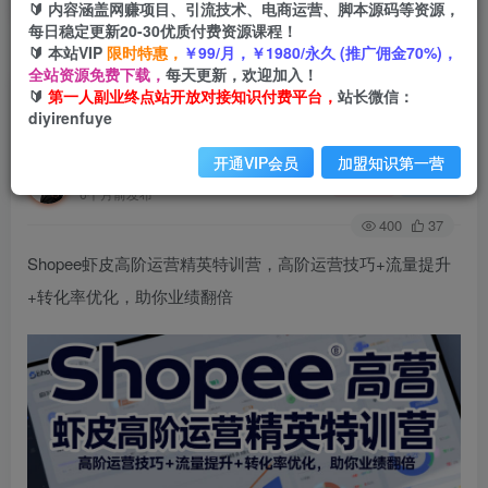
🔰 内容涵盖网赚项目、引流技术、电商运营、脚本源码等资源，
每日稳定更新20-30优质付费资源课程！
🔰 本站VIP
限时特惠，
￥99/月，￥1980/永久 (推广佣金70%)，
首页
创业课程
会员免费
正文
全站资源免费下载，
每天更新，欢迎加入！
🔰
第一人副业终点站开放对接知识付费平台，
站长微信：
Shopee虾皮高阶运营精英特训营，高阶运营技巧
diyirenfuye
+流量提升+转化率优化，助你业绩翻倍
开通VIP会员
加盟知识第一营
第一人副业终点站
关注
私信
6个月前发布
400
37
Shopee虾皮高阶运营精英特训营，高阶运营技巧+流量提升
+转化率优化，助你业绩翻倍