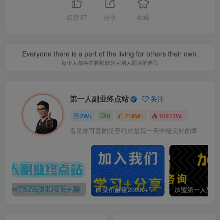
点赞
37
分享
收藏
Everyone there is a part of the living for others their own.
每个人都存在着那部分为别人而活的自己
第一人副业终点站
关注
2W+
0
718W+
10973W+
看见你可爱的笑容绝对是我一天中最美好的事
你还在到处找项目？还在当韭菜？我靠卖项目一个月收入5万+，曾经我也是个失败者。
白菜价解锁20000+N个赚钱机会，加入第一人副业终点站会员，全站资源免费学习。