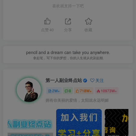
喜欢就支持一下吧
点赞
40
分享
收藏
pencil and a dream can take you anywhere.
拿起笔，写下你的梦想，你的人生就从此刻起航
第一人副业终点站
关注
2W+
0
718W+
10973W+
拥有你美丽的爱情，太阳就永远明媚