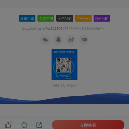
友链申请
-
免责声明
-
关于我们
-
广告合作
-
网站地图
Copyright 滇ICP备2025054074号
第一人副业终点站--1
扫码加站长微信
40
立即购买
本站主题由Zibll子比主题强力驱动
联系作者