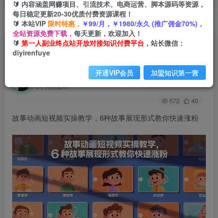
🔰 内容涵盖网赚项目、引流技术、电商运营、脚本源码等资源，
每日稳定更新20-30优质付费资源课程！
🔰 本站VIP
限时特惠，
￥99/月，￥1980/永久 (推广佣金70%)，
首页
创业课程
会员免费
正文
全站资源免费下载，
每天更新，欢迎加入！
🔰
第一人副业终点站开放对接知识付费平台，
站长微信：
故事动画短视频实操教学，6种故事展现形式教你
diyirenfuye
快速涨粉
开通VIP会员
加盟知识第一营
第一人副业终点站
关注
私信
6个月前发布
572
40
故事动画短视频实操教学，6种故事展现形式教你快速涨粉