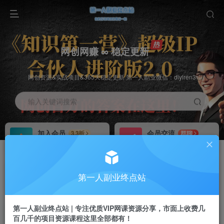
网创网赚 ∞ 稳定更新
网创资源&实战项目&365天稳定更新 第一人副业微信：diyiren3
输入关键词搜索
加入会员
会员交流
3.3折
群聊
全站资源免费下载
研究探讨一手信息差
推广赚钱
知识第一营招募
70%分佣
推荐
第一人副业终点站
推广返佣高达70%
第一人副业终点站
第一人副业终点站 | 专注优质VIP网课资源分享，市面上收费几
百几千的项目资源课程这里全部都有！