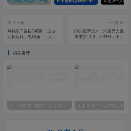
你还在到处找项目？还在当韭菜？我靠卖项目一个月收入5万+，曾经我也是个失败者。
白菜价解锁20000+N个赚钱机会，加入第一人副业终点站会员，全站资源免费学习。
上一篇
下一篇
AI智能广告挂G项目，全自
2026最新技术，淘宝无人直
动化运行，电脑项目，无配
播带货14.0，不封号，不违
置要求，单机150+收益，小
规，公+私玩法，操作简单，
白可速上手，可矩阵操作
日入1k【揭秘】
相关推荐
【揭秘】
外面收费2300的抖音高清60帧视频教程，保证你能学会如何制作视频（教程+插件）