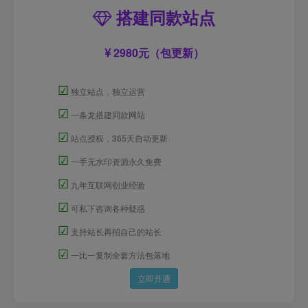
搭建同款站点
2980元（包更新）
☑
独立站点，独立运营
☑
一条龙搭建同款网站
☑
站点授权，365天自动更新
☑
一手无水印资源永久免费
☑
九年互联网创业经验
☑
可私下咨询各种疑惑
☑
支持站长再招自己的站长
☑
一比一复制全套方法包落地
立即开通