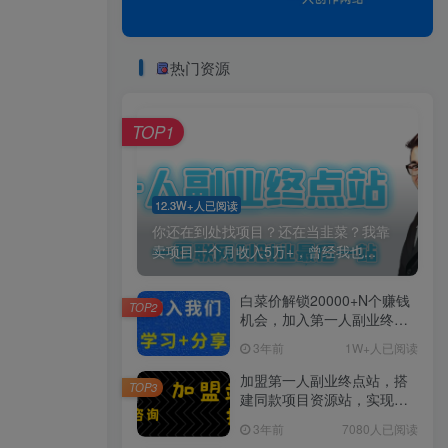
热门资源
TOP1
12.3W+人已阅读
你还在到处找项目？还在当韭菜？我靠
卖项目一个月收入5万+，曾经我也...
白菜价解锁20000+N个赚钱
TOP2
机会，加入第一人副业终点
站会员，全站资源免费学
3年前
1W+人已阅读
习。
加盟第一人副业终点站，搭
TOP3
建同款项目资源站，实现日
入2000+
3年前
7080人已阅读