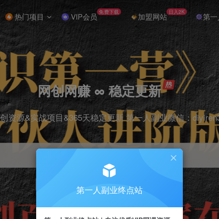
免费下载
日入2K
热门项目
VIP会员
加盟网站
第一
网创网赚 ∞ 稳定更新
创资源&实战项目&365天稳定更新 第一人副业微信：diyiren
项目
抖音
引流
剪辑
短视频
电商
第一人副业终点站