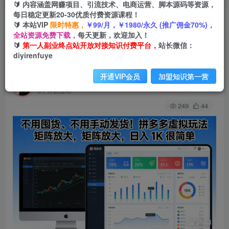
🔰 内容涵盖网赚项目、引流技术、电商运营、脚本源码等资源，
每日稳定更新20-30优质付费资源课程！
🔰 本站VIP
限时特惠，
￥99/月，￥1980/永久 (推广佣金70%)，
首页
创业课程
会员免费
正文
全站资源免费下载，
每天更新，欢迎加入！
🔰
第一人副业终点站开放对接知识付费平台，
站长微信：
不用囤货、不用手动发货！拼多多虚拟玩法，矩阵
diyirenfuye
放大，日入 1K 很简单
开通VIP会员
加盟知识第一营
第一人副业终点站
关注
私信
6个月前发布
249
44