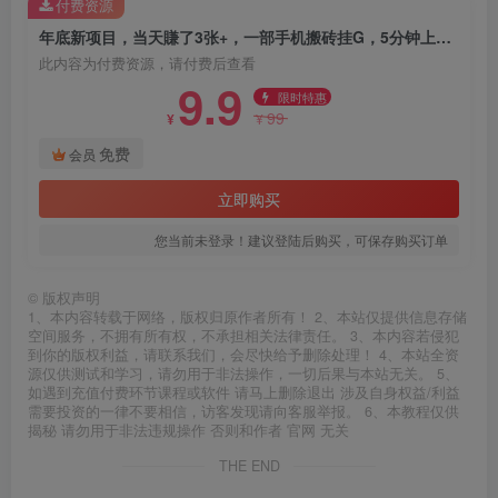
付费资源
年底新项目，当天賺了3张+，一部手机搬砖挂G，5分钟上手，保姆级教程【揭秘】
此内容为付费资源，请付费后查看
9.9
限时特惠
99
¥
¥
免费
会员
立即购买
您当前未登录！建议登陆后购买，可保存购买订单
©
版权声明
1、本内容转载于网络，版权归原作者所有！ 2、本站仅提供信息存储
空间服务，不拥有所有权，不承担相关法律责任。 3、本内容若侵犯
到你的版权利益，请联系我们，会尽快给予删除处理！ 4、本站全资
源仅供测试和学习，请勿用于非法操作，一切后果与本站无关。 5、
如遇到充值付费环节课程或软件 请马上删除退出 涉及自身权益/利益
需要投资的一律不要相信，访客发现请向客服举报。 6、本教程仅供
揭秘 请勿用于非法违规操作 否则和作者 官网 无关
THE END