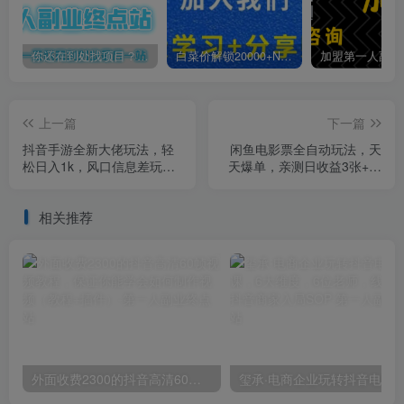
你还在到处找项目？还在当韭菜？我靠卖项目一个月收入5万+，曾经我也是个失败者。
白菜价解锁20000+N个赚钱机会，加入第一人副业终点站会员，全站资源免费学习。
上一篇
下一篇
抖音手游全新大佬玩法，轻
闲鱼电影票全自动玩法，天
松日入1k，风口信息差玩
天爆单，亲测日收益3张+，
法，当天见收益，小白一部
真正的0成本，躺着收米【揭
手机可操作【揭秘】
秘】
相关推荐
外面收费2300的抖音高清60帧视频教程，保证你能学会如何制作视频（教程+插件）