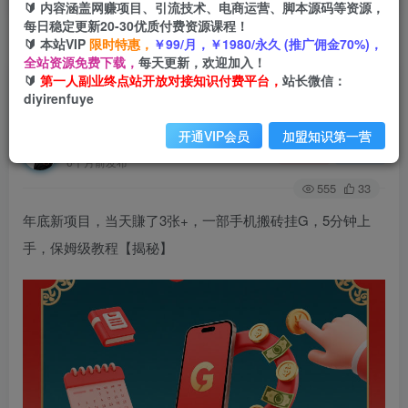
🔰 内容涵盖网赚项目、引流技术、电商运营、脚本源码等资源，
每日稳定更新20-30优质付费资源课程！
🔰 本站VIP
限时特惠，
￥99/月，￥1980/永久 (推广佣金70%)，
首页
创业课程
会员免费
正文
全站资源免费下载，
每天更新，欢迎加入！
🔰
第一人副业终点站开放对接知识付费平台，
站长微信：
年底新项目，当天賺了3张+，一部手机搬砖挂G，
diyirenfuye
5分钟上手，保姆级教程【揭秘】
开通VIP会员
加盟知识第一营
第一人副业终点站
关注
私信
6个月前发布
555
33
年底新项目，当天賺了3张+，一部手机搬砖挂G，5分钟上
手，保姆级教程【揭秘】