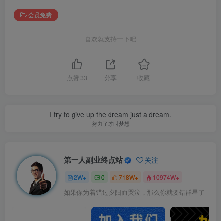
会员免费
喜欢就支持一下吧
点赞
33
分享
收藏
I try to give up the dream just a dream.
努力了才叫梦想
第一人副业终点站
关注
2W+
0
718W+
10974W+
如果你为着错过夕阳而哭泣，那么你就要错群星了