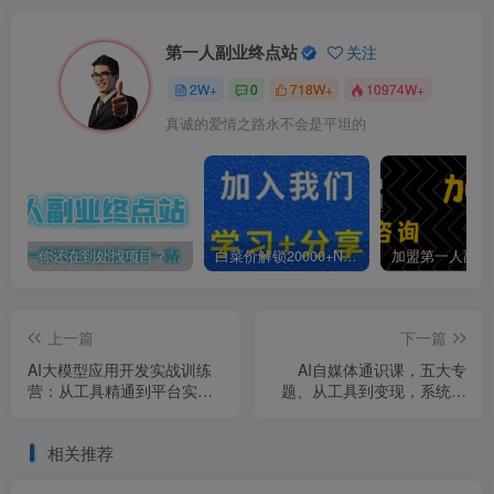
第一人副业终点站
关注
2W+
0
718W+
10974W+
真诚的爱情之路永不会是平坦的
你还在到处找项目？还在当韭菜？我靠卖项目一个月收入5万+，曾经我也是个失败者。
白菜价解锁20000+N个赚钱机会，加入第一人副业终点站会员，全站资源免费学习。
上一篇
下一篇
AI大模型应用开发实战训练
AI自媒体通识课，五大专
营：从工具精通到平台实
题、从工具到变现，系统掌
战，掌握从零开发、部署落
握AI创作，实现自媒体月入
地AI应用能力
过万
相关推荐