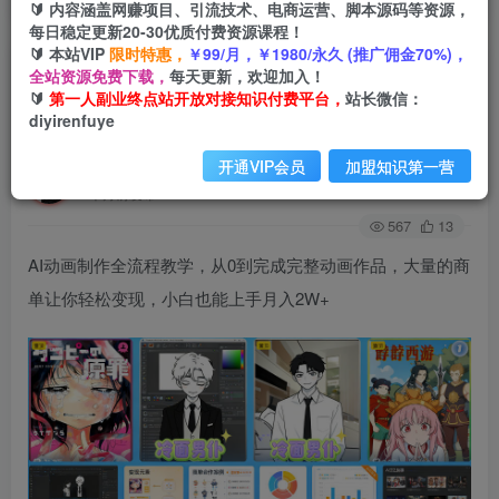
🔰 内容涵盖网赚项目、引流技术、电商运营、脚本源码等资源，
每日稳定更新20-30优质付费资源课程！
🔰 本站VIP
限时特惠，
￥99/月，￥1980/永久 (推广佣金70%)，
AI动画制作全流程教学，从0到完成完整动画作
全站资源免费下载，
每天更新，欢迎加入！
🔰
第一人副业终点站开放对接知识付费平台，
站长微信：
品，大量的商单让你轻松变现，小白也能上手月入
diyirenfuye
2W+
开通VIP会员
加盟知识第一营
第一人副业终点站
关注
私信
6个月前发布
567
13
AI动画制作全流程教学，从0到完成完整动画作品，大量的商
单让你轻松变现，小白也能上手月入2W+