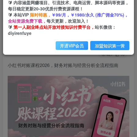
🔰 内容涵盖网赚项目、引流技术、电商运营、脚本源码等资源，
每日稳定更新20-30优质付费资源课程！
🔰 本站VIP
限时特惠，
￥99/月，￥1980/永久 (推广佣金70%)，
小红书对账课程2026，财务对账与经营分析全流
全站资源免费下载，
每天更新，欢迎加入！
🔰
第一人副业终点站开放对接知识付费平台，
站长微信：
程指南
diyirenfuye
第一人副业终点站
关注
私信
开通VIP会员
加盟知识第一营
6个月前发布
427
10
小红书对账课程2026，财务对账与经营分析全流程指南