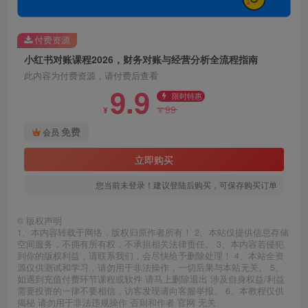
付费资源
小红书对账课程2026，财务对账与经营分析全流程指南
此内容为付费资源，请付费后查看
9.9
限时特惠
99
¥
¥
免费
会员
立即购买
您当前未登录！建议登陆后购买，可保存购买订单
©
版权声明
1、本内容转载于网络，版权归原作者所有！ 2、本站仅提供信息存储
空间服务，不拥有所有权，不承担相关法律责任。 3、本内容若侵犯
到你的版权利益，请联系我们，会尽快给予删除处理！ 4、本站全资
源仅供测试和学习，请勿用于非法操作，一切后果与本站无关。 5、
如遇到充值付费环节课程或软件 请马上删除退出 涉及自身权益/利益
需要投资的一律不要相信，访客发现请向客服举报。 6、本教程仅供
揭秘 请勿用于非法违规操作 否则和作者 官网 无关