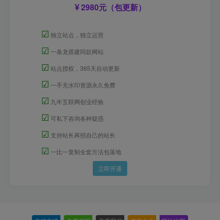
2980元（包更新）
☑
独立站点，独立运营
☑
一条龙搭建同款网站
☑
站点授权，365天自动更新
☑
一手无水印资源永久免费
☑
九年互联网创业经验
☑
可私下咨询各种疑惑
☑
支持站长再招自己的站长
☑
一比一复制全套方法包落地
立即开通