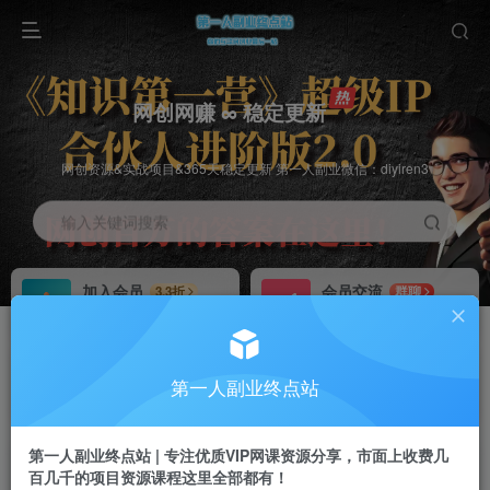
网创网赚 ∞ 稳定更新
网创资源&实战项目&365天稳定更新 第一人副业微信：diyiren3
输入关键词搜索
加入会员
会员交流
3.3折
群聊
全站资源免费下载
研究探讨一手信息差
推广赚钱
知识第一营招募
70%分佣
推荐
第一人副业终点站
推广返佣高达70%
第一人副业终点站
第一人副业终点站 | 专注优质VIP网课资源分享，市面上收费几
百几千的项目资源课程这里全部都有！