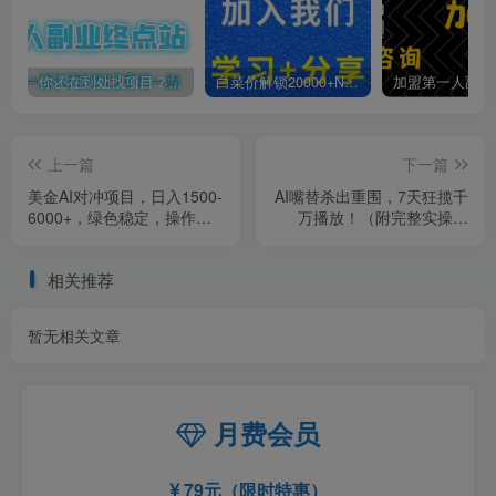
你还在到处找项目？还在当韭菜？我靠卖项目一个月收入5万+，曾经我也是个失败者。
白菜价解锁20000+N个赚钱机会，加入第一人副业终点站会员，全站资源免费学习。
上一篇
下一篇
美金AI对冲项目，日入1500-
AI嘴替杀出重围，7天狂揽千
6000+，绿色稳定，操作简
万播放！（附完整实操流
单，创业副业首选，可批量
程）
放大
相关推荐
暂无相关文章
月费会员
79元（限时特惠）