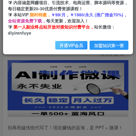
🔰 内容涵盖网赚项目、引流技术、电商运营、脚本源码等资源，
每日稳定更新20-30优质付费资源课程！
🔰 本站VIP
限时特惠，
￥99/月，￥1980/永久 (推广佣金70%)，
AI代写制作微课，一单800+，2026必做副业，暴
全站资源免费下载，
每天更新，欢迎加入！
🔰
第一人副业终点站开放对接知识付费平台，
站长微信：
力风口【附AI工具指令】
diyirenfuye
第一人副业终点站
关注
私信
开通VIP会员
加盟知识第一营
6个月前发布
470
19
别再死磕传统代写了！现在赚钱的蓝海，是 PPT + 微课！