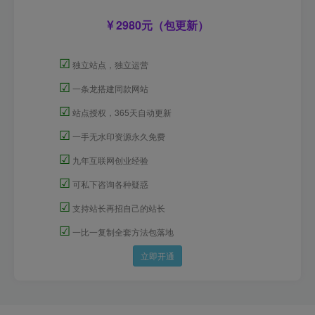
2980元（包更新）
☑
独立站点，独立运营
☑
一条龙搭建同款网站
☑
站点授权，365天自动更新
☑
一手无水印资源永久免费
☑
九年互联网创业经验
☑
可私下咨询各种疑惑
☑
支持站长再招自己的站长
☑
一比一复制全套方法包落地
立即开通