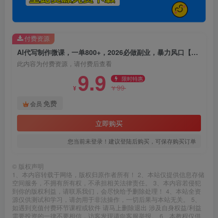
付费资源
AI代写制作微课，一单800+，2026必做副业，暴力风口【附AI工具指令】
此内容为付费资源，请付费后查看
9.9
限时特惠
99
¥
¥
免费
会员
立即购买
您当前未登录！建议登陆后购买，可保存购买订单
©
版权声明
1、本内容转载于网络，版权归原作者所有！ 2、本站仅提供信息存储
空间服务，不拥有所有权，不承担相关法律责任。 3、本内容若侵犯
到你的版权利益，请联系我们，会尽快给予删除处理！ 4、本站全资
源仅供测试和学习，请勿用于非法操作，一切后果与本站无关。 5、
如遇到充值付费环节课程或软件 请马上删除退出 涉及自身权益/利益
需要投资的一律不要相信，访客发现请向客服举报。 6、本教程仅供