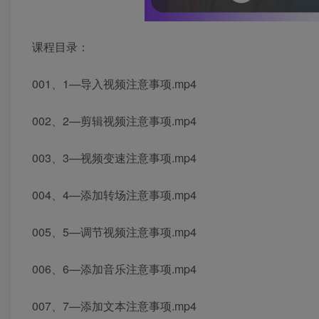
课程目录：
001、1—导入视频注意事项.mp4
002、2—剪辑视频注意事项.mp4
003、3—视频变速注意事项.mp4
004、4—添加转场注意事项.mp4
005、5—调节视频注意事项.mp4
006、6—添加音乐注意事项.mp4
007、7—添加文本注意事项.mp4