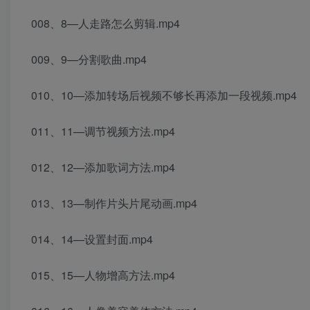
008、8—人走路怎么剪辑.mp4
009、9—分割歌曲.mp4
010、10—添加转场后视频不够长再添加一段视频.mp4
011、11—调节视频方法.mp4
012、12—添加歌词方法.mp4
013、13—制作片头片尾动画.mp4
014、14—设置封面.mp4
015、15—人物增高方法.mp4