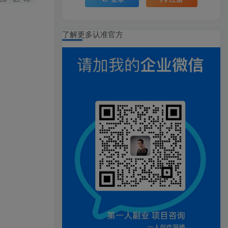
了解更多认准官方