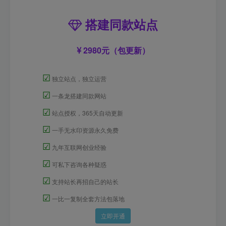
搭建同款站点
2980元（包更新）
☑
独立站点，独立运营
☑
一条龙搭建同款网站
☑
站点授权，365天自动更新
☑
一手无水印资源永久免费
☑
九年互联网创业经验
☑
可私下咨询各种疑惑
☑
支持站长再招自己的站长
☑
一比一复制全套方法包落地
立即开通