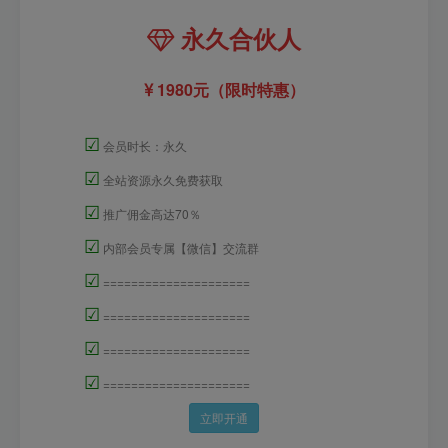
永久合伙人
1980元（限时特惠）
☑
会员时长：永久
☑
全站资源永久免费获取
☑
推广佣金高达70％
☑
内部会员专属【微信】交流群
☑
=====================
☑
=====================
☑
=====================
☑
=====================
立即开通