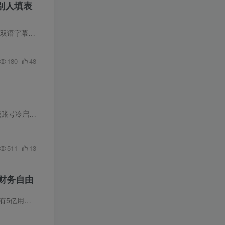
别人填表
助您告别传统工...
180
48
课程介绍 本套个人 IP 核心 3 天 2 夜流量陪跑课专为零基础想打造个人 IP 的创作者打造，整套课程围绕账号冷启动、流量涨粉两大核心展开。课程先讲解定位对 IP 长期发展的决定性作用，教学员找...
511
13
现财务自由
内容介绍： 很多人都说闲鱼只能卖卖二手闲置，赚个几十块的零花钱。但他们不知道的是，闲鱼这个拥有5亿用户的平台，其实是创业领域最精准、成本最低的流量洼地。 每天只需30分钟，发布几条“特...