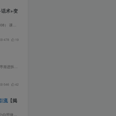
+话术+变
流,日进几...
478
19
课程介绍 这套红薯虚拟产品大课专为零基础普通人打造，不用实体货源也能在小红书稳定盈利。课程循序渐进拆解虚拟资料完整运营逻辑，分享对标同行爆款的高效复刻思路，手把手教学新手第一篇
546
42
引流
【揭
演讲稿、PPT，AI全自动出稿。...