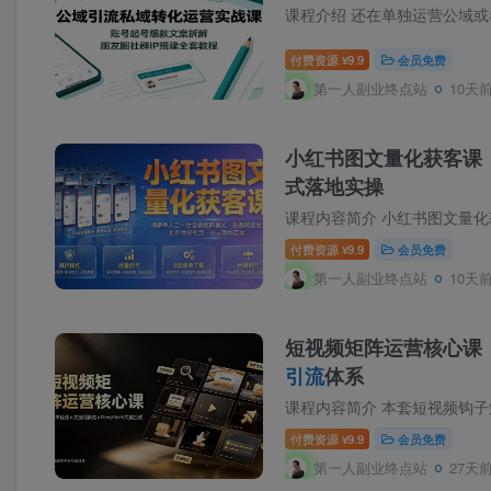
付费资源
9.9
会员免费
¥
第一人副业终点站
10天
小红书图文量化获客课
式落地实操
付费资源
9.9
会员免费
¥
第一人副业终点站
10天
短视频矩阵运营核心课：
引流
体系
付费资源
9.9
会员免费
¥
第一人副业终点站
27天