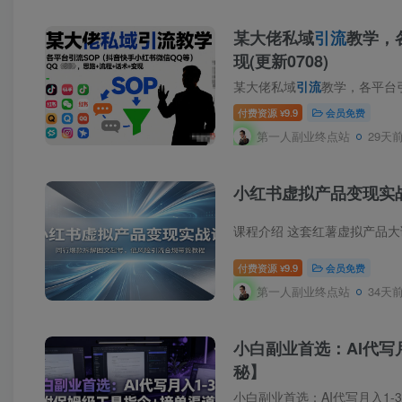
某大佬私域
引流
教学，
现(更新0708)
某大佬私域
引流
教学，各平台引流SOP（抖音
付费资源
9.9
会员免费
¥
第一人副业终点站
29天
小红书虚拟产品变现实
付费资源
9.9
会员免费
¥
第一人副业终点站
34天
小白副业首选：AI代写
秘】
小白副业首选：AI代写月入1