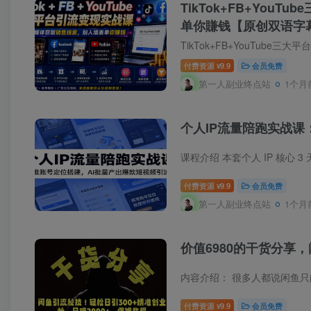
TikTok+FB+YouTu
单你賺钱【原创双语字
TikTok+FB+YouTube三大平台
付费资源
9.9
会员免费
¥
第一人副业终点站
1个月
个人IP流量陪跑实战课
付费资源
9.9
会员免费
¥
第一人副业终点站
1个月
价值6980的干货分享
付费资源
9.9
会员免费
¥