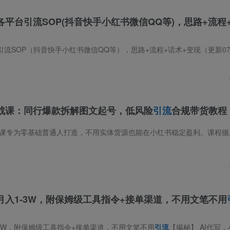
各平台引流SOP(抖音快手小红书微信QQ等)，思路+流程
快手小红书微信QQ等），思路+流程+话术+变现（更新0708） 课程内容：一、抖音私域引流方法1、抖音截流，适合新手的引流技巧!2、十分钟学会截
前
战课：同行爆款拆解图文起号，低风险
引流
合规带货教程
前
月入1-3W，附保姆级工具指令+接单渠道，不用文笔不用
-3W，附保姆级工具指令+接单渠道，不用文笔不用
引流
【揭秘】 AI代写，小白照做就能賺。不用文笔不用引流，工具指令全给你铺好。写文章、