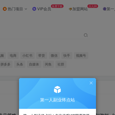
免费下载
日入2K
热门项目
VIP会员
加盟网站
第一
视频
电商
小红书
带货
微信
快手
视频号
拼多多
头条
自媒体
闲鱼
社群
第一人副业终点站