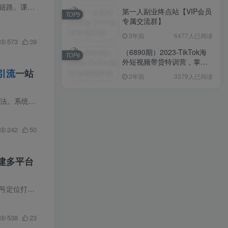
课程介绍 还在单独运营公域或者私域，流量无法高效转化？这套公私域联动运营课程打通完整流量变现链路。课程先建立私域底层认知，讲解朋友圈 IP 塑造、社群维护与门店活动策划，分享运营复盘方...
第一人副业终点站【VIP会员
TOP5
专属交流群】
3年前
6477人已阅读
573
39
（6890期）2023-TikTok海
TOP6
外短视频带货特训营，掌握
TK短视频带货变现全流程
引流
一站
2年前
3379人已阅读
（60节课）
课程内容简介 小红书图文量化获客课程为两小时完整干货，核心讲解单人20台设备矩阵运营全套落地方法。系统拆解一机一号一网络规范、手机5清、设备选型上号、账号网络隔离等风控操作，分享四种协...
242
50
搭建多平台
课程内容简介 本套短视频钩子矩阵与搜索排名全课，讲解多平台矩阵账号注册养号、流量渠道拆分、账号定位打标签；系统教学关键词挖掘、选题筛选、AI批量生成改写文案、多类型视频剪辑制作，拆解...
538
23