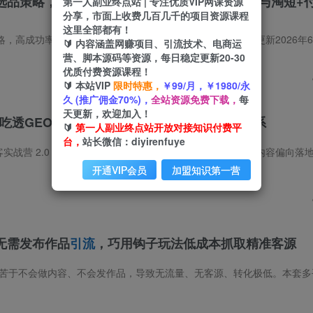
选品策略，高成功率爆款全流程打法，全店动销与淘短+
第一人副业终点站 | 专注优质VIP网课资源
分享，市面上收费几百几千的项目资源课程
这里全部都有！
略，高成功率爆款全流程打法，全店动销与淘短+付费
引流
（更新2026年6月1日） 课程介绍：6月日重磅更新！：无界推广系统策略实
🔰 内容涵盖网赚项目、引流技术、电商运
营、脚本源码等资源，每日稳定更新20-30
优质付费资源课程！
🔰 本站VIP
限时特惠，
￥99/月，￥1980/永
久 (推广佣金70%)，
全站资源免费下载，
每
天更新，欢迎加入！
：吃透GEO
引流
逻辑，搭建长效稳定客户获取体系
🔰
第一人副业终点站开放对接知识付费平
台，
站长微信：diyirenfuye
开通VIP会员
加盟知识第一营
无需发布作品
引流
，巧用钩子玩法低成本抓取精准客源