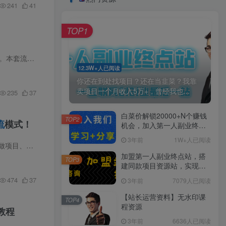
241
41
TOP1
课程介绍 很多短视频创作者苦于流量低迷、涨粉缓慢、无法变现，不懂低成本精准截流打粉的核心玩法。本套流打粉手搓打法课程，覆盖小红书、抖音两大主流平台，系统化拆解手搓打粉、流量截流、爆...
12.3W+人已阅读
你还在到处找项目？还在当韭菜？我靠
卖项目一个月收入5万+，曾经我也...
235
37
白菜价解锁20000+N个赚钱
TOP2
流
模式！
机会，加入第一人副业终点
站会员，全站资源免费学
3年前
1W+人已阅读
习。
太慢、单人产出低、不会放大规...
加盟第一人副业终点站，搭
TOP3
建同款项目资源站，实现日
入2000+
474
37
3年前
7079人已阅读
【站长运营资料】无水印课
TOP4
程资源
教程
3年前
6636人已阅读