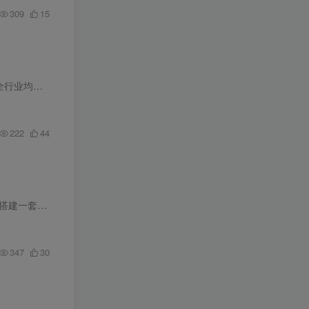
309
15
天可群发3W...
222
44
内容大纲： 本课程教您利用YouTube自动获取客户并实现自动化销售，让您无需全天候在线运营。您将搭建一套可自主运转的营销体系，持续不断地生成潜在客户与稳定收入，即使停更一周也能被目标客户...
347
30