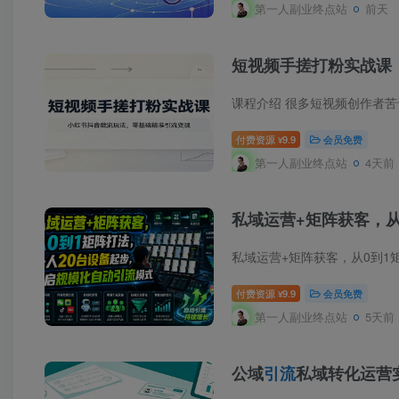
第一人副业终点站
前天
短视频手搓打粉实战课
付费资源
9.9
会员免费
¥
第一人副业终点站
4天前
私域运营+矩阵获客，从
私域运营+矩阵获客，从0到1
付费资源
9.9
会员免费
¥
第一人副业终点站
5天前
公域
引流
私域转化运营