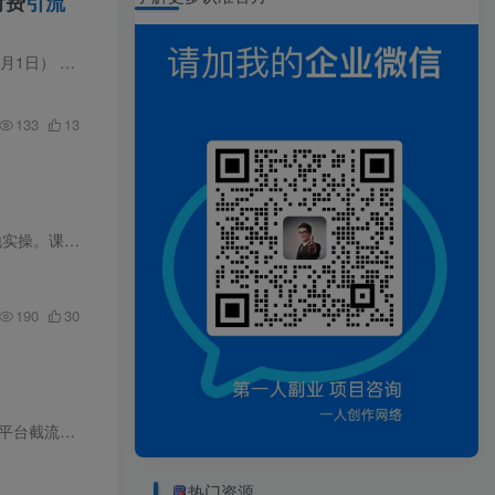
付费
引流
操26年最值得学习的，实操拉满每节课都...
133
13
课程介绍 本次 AI 搜索精准获客实战营 2.0 聚焦当下 GEO 流量红利，摒弃虚浮理论，全部内容偏向落地实操。课程先讲解 GEO 获客底层逻辑与窗口期优势，带领学员搭建专属品牌资料库，借助 AI 分析...
190
30
课程介绍 很多创业者、运营者苦于不会做内容、不会发作品，导致无流量、无客源、转化极低。本套多平台截流获客课程主打零作品
引流
，仅靠下钩子即可精准获客，全程实操无
热门资源