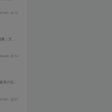
401
13
自媒体的，平时都...
400
14
内容大纲： 本课程教您通过社交媒体获取销售线索，实现日入稳定的收入，助您告别传统工作模式。只要用户完成简单的注册或表单填写，您即可获得报酬。 课程将带您精准定位已有资金流动的优质细分...
231
27