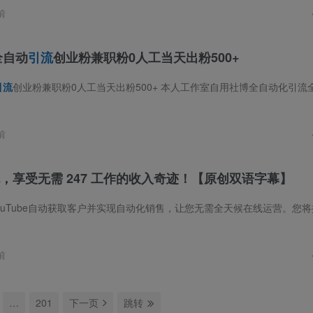
前
全自动
引流
创业粉兼职粉0人工当天出粉500+
引流
创业粉兼职粉0人工当天出粉500+ 本人工作室自用社博全自动化引流全行业均可使用，支持多行业分组无需担心找不到对应的精准粉脚本全自动关注并拉群组每
前
，享受无需 247 工作的收入奇迹！【原创双语字幕】
前
…
201
下一页
跳转