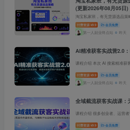
淘宝私家班，有无货源
(更新2026年08月05日)
淘宝私家班，有无货源选品策
付费资源
9.9
会员免费
¥
第一人副业终点站
昨天
AI精准获客实战营2.0
付费资源
9.9
会员免费
¥
第一人副业终点站
昨天
全域截流获客实战课：
付费资源
9.9
会员免费
¥